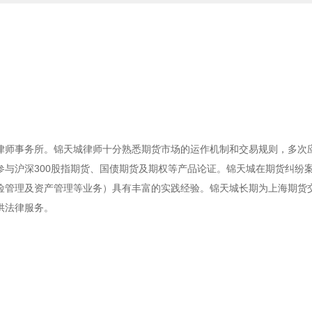
律师事务所。锦天城律师十分熟悉期货市场的运作机制和交易规则，多次
与沪深300股指期货、国债期货及期权等产品论证。锦天城在期货纠纷
险管理及资产管理等业务）具有丰富的实践经验。锦天城长期为上海期货
供法律服务。