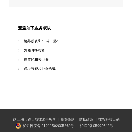
涵盖如下业务板块
境外投资和“一带一路”
外商直接投资
自贸区相关业务
跨境投资和经营合规
上海市锦天城律师事务所
|
免责条款
|
隐私政策
|
律谷科技出品
沪公网安备 31011502005268号
沪ICP备05002643号