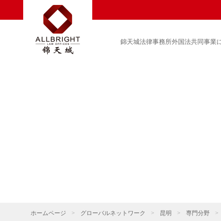
錦天城法律事務所外国法共同事業
ホームページ
>
グローバルネットワーク
>
昆明
>
専門分野
>