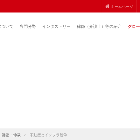
ホームページ
について
専門分野
インダストリー
律師（弁護士）等の紹介
グロー
訴訟・仲裁
>
不動産とインフラ紛争