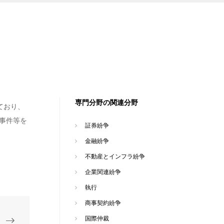
専門分野の関連分野
ており、
事件等を
証券紛争
金融紛争
不動産とインフラ紛争
企業関連紛争
執行
商事契約紛争
国際仲裁