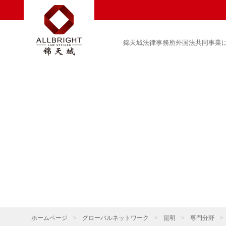
錦天城法律事務所外国法共同事業
ホームページ
>
グローバルネットワーク
>
昆明
>
専門分野
>