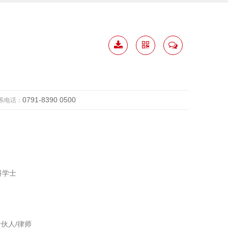
下载
二维
联系
简历
码
我
0791-8390 0500
系电话：
科学士
合伙人/律师