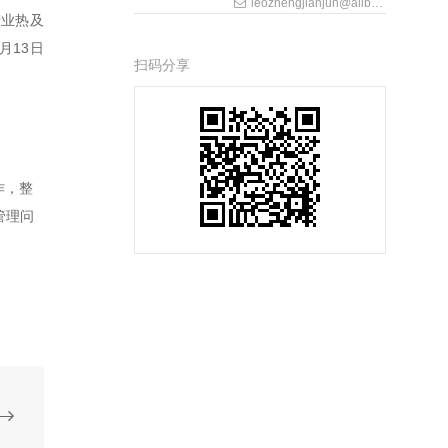
leozhengjianjun@allbrightlaw.com
产业热及
月13日
扫码分享
作，整
管理问