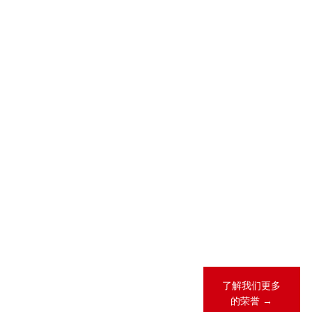
2026-05-28
2026-04-23
2026 年 “《商
锦天城28项业
法》卓越律所
务领域、31人
大奖”（China
次荣登
Business Law
LEGALBAND
Awards）榜
2026年度中
单
国客户指南
2026-02-12
锦天城13项业
务领域、26人
次荣登《钱伯
斯全球法律指
南2026》
了解我们更多
的荣誉 →