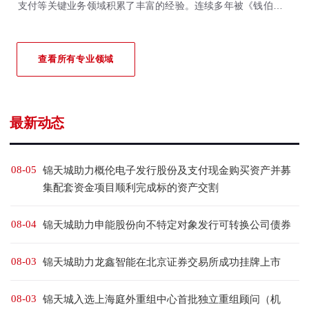
支付等关键业务领域积累了丰富的经验。连续多年被《钱伯斯全
球&大中华区法律指南》、《亚洲法律杂志》、《法律500强》等
国际权威法律评级机构重点推荐。
查看所有专业领域
最新动态
08-05
锦天城助力概伦电子发行股份及支付现金购买资产并募
集配套资金项目顺利完成标的资产交割
08-04
锦天城助力申能股份向不特定对象发行可转换公司债券
08-03
锦天城助力龙鑫智能在北京证券交易所成功挂牌上市
08-03
锦天城入选上海庭外重组中心首批独立重组顾问（机