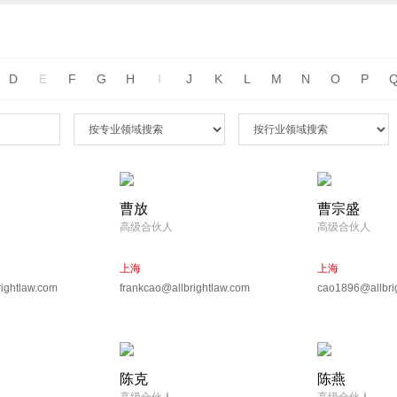
D
E
F
G
H
I
J
K
L
M
N
O
P
曹放
曹宗盛
高级合伙人
高级合伙人
上海
上海
rightlaw.com
frankcao@allbrightlaw.com
cao1896@allbri
陈克
陈燕