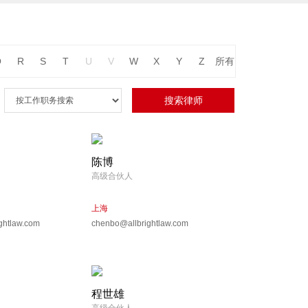
Q
R
S
T
U
V
W
X
Y
Z
所有
陈博
高级合伙人
上海
ghtlaw.com
chenbo@allbrightlaw.com
程世雄