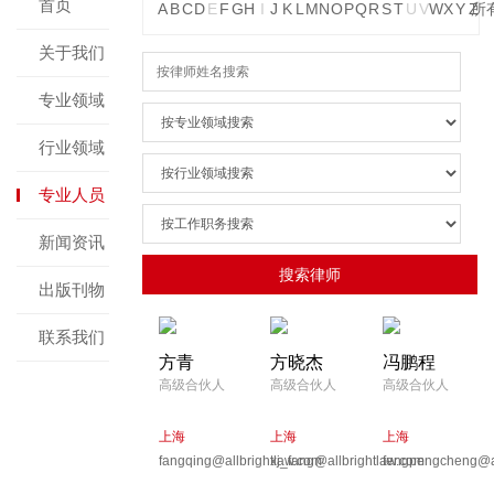
首页
A
B
C
D
E
F
G
H
I
J
K
L
M
N
O
P
Q
R
S
T
U
V
W
X
Y
Z
所
关于我们
专业领域
行业领域
专业人员
新闻资讯
出版刊物
联系我们
方青
方晓杰
冯鹏程
高级合伙人
高级合伙人
高级合伙人
上海
上海
上海
fangqing@allbrightlaw.com
xj_fang@allbrightlaw.com
fengpengcheng@al