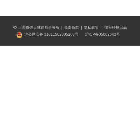
上海市锦天城律师事务所
|
免责条款
|
隐私政策
|
律谷科技出品
沪公网安备 31011502005268号
沪ICP备05002643号