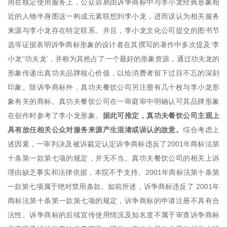
用在核定使用服务上，公众容易由诉争商标中与李小龙经典形象相
近的人物半身图这一构成元素联想到李小龙，进而误认为相关服务
来源与李小龙存在特定联系。并且，李小龙文化公司提交的图书节
选等证据表明诉争商标形象的设计者在其撰写的著作中多次提及‘李
小龙’‘功夫龙’，并称为其抢占了一个最好的形象资源，通过功夫龙的
形象传递出真功夫品牌核心价值，以给消费者留下过目不忘的深刻
印象。除诉争商标外，真功夫餐饮公司另注册有几十枚与李小龙形
象有关的商标。真功夫餐饮公司在一审庭审中明确认可其品牌形象
在创作时参考了李小龙形象。
据此可推定，真功夫餐饮公司主观上
具有放任相关公众对服务来源产生混淆或误认的故意。
综合考虑上
述因素，一审判决及被诉裁定认定诉争商标违反了2001年商标法第
十条第一款第七项的规定，并无不当。真功夫餐饮公司的相关上诉
理由缺乏事实和法律依据，本院不予支持。2001年商标法第十条第
一款第七项属于绝对禁用条款。如前所述，诉争商标违反了 2001年
商标法第十条第一款第七项的规定，诉争商标的申请注册不具有合
法性。诉争商标的后续宣传使用情况及知名度不属于审查诉争商标