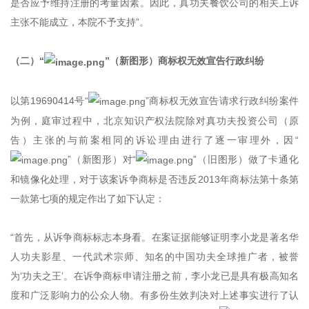
是否应予维持注册的考量因素。因此，真功夫餐饮公司的相关上诉
主张不能成立，本院不予支持”。
（二）“
”（新图形）商标权无效宣告行政纠纷
以第19690414号“
”商标权无效宣告请求行政纠纷案件
为例，庭审过程中，北京知识产权法院除对真功夫投资公司（原
告）主张的与前案相同的诉讼理由进行了逐一审理外，因“
”（新图形）对“
”（旧图形）做了卡通化
和镜像化处理，对于该案诉争商标是否违反2013年商标法第十条第
一款第七项的规定作出了如下认定：
“首先，从诉争商标标志本身看。在案证据能够证明李小龙是著名华
人功夫影星、一代武术宗师、知名的中国功夫全球推广者，被誉
为‘功夫之王’。在诉争商标申请注册之前，李小龙已是具有极高知名
度和广泛影响力的公众人物。有多份生效判决对上述事实进行了认