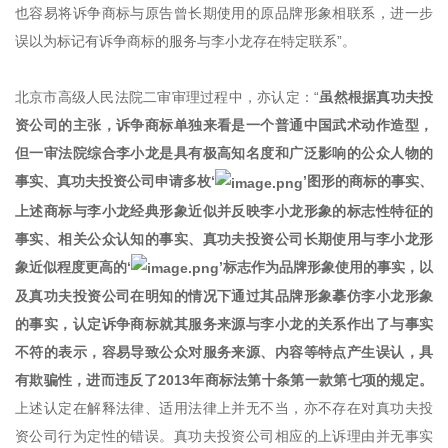
也容易将诉争商标与原告曾长期使用的原品牌形象相联系，进一步
误以为标记有诉争商标的服务与李小龙存在特定联系”。
北京市高级人民法院二审审理过程中，亦认定：“
虽然根据真功夫投
资公司的主张，诉争商标单独来看是一个普通中国武术动作造型，
但一审法院综合李小龙是具有极高知名度和广泛影响的公众人物的
事实、真功夫投资公司申请多枚‘
’图形的商标的事实、
上述商标与李小龙经典形象近似并反映李小龙形象的标志性特征的
事实、相关公众认知的事实、真功夫投资公司长期使用与李小龙形
象近似程度更高的‘
’标志作为品牌形象使用的事实，以
及真功夫投资公司在明知的情况下通过其品牌形象摹仿李小龙形象
的事实，认定诉争商标就其服务来源与李小龙的关系作出了与事实
不符的表示，容易导致公众对服务来源、内容等特点产生误认，具
有欺骗性，进而违反了2013年商标法第十条第一款第七项的规定。
上述认定在解释法律、适用法律上并无不当，亦不存在对真功夫投
资公司行为定性的错误。真功夫投资公司相应的上诉理由并无事实