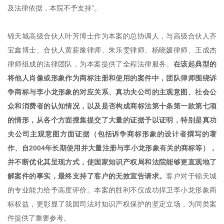
及法律依据，本院不予支持”。
锦天城高级合伙人叶芳博士作为本案的总协调人，与高级合伙人齐
宝鑫博士、合伙人黄薪豫律师、朱乐雯律师、杨晓媛律师、王成杰
律师组成的法律团队，为本案提供了全程法律服务。
在该起典型的
将他人肖像或形象作为商标注册和使用的案件中，团队律师围绕诉
争商标与李小龙形象的对应关系、真功夫公司的主观意图、社会公
众和消费者的认知情况，以及是否构成商标法第十条第一款第七项
的情形，从各个方面搜集提交了大量的证据予以证明，特别是真功
夫公司主观意图方面证据（包括诉争商标形象的设计者撰写的著
作、自2004年长期使用并大量注册与李小龙形象有关的商标等），
并不断优化其呈现方式，使国家知识产权局和法院能够更直观地了
解案件的事实，最终支持了客户的无效宣告请求。
客户对于锦天城
的专业能力给予高度评价。本案的胜利不仅成功捍卫李小龙形象商
标权益，更彰显了我国司法对知识产权保护的坚定立场，为同类案
件提供了重要参考。