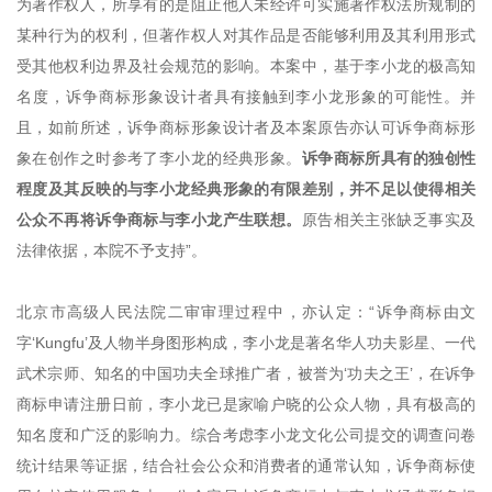
为著作权人，所享有的是阻止他人未经许可实施著作权法所规制的
某种行为的权利，但著作权人对其作品是否能够利用及其利用形式
受其他权利边界及社会规范的影响。本案中，基于李小龙的极高知
名度，诉争商标形象设计者具有接触到李小龙形象的可能性。并
且，如前所述，诉争商标形象设计者及本案原告亦认可诉争商标形
象在创作之时参考了李小龙的经典形象。
诉争商标所具有的独创性
程度及其反映的与李小龙经典形象的有限差别，并不足以使得相关
公众不再将诉争商标与李小龙产生联想。
原告相关主张缺乏事实及
法律依据，本院不予支持”。
北京市高级人民法院二审审理过程中，亦认定：“诉争商标由文
字‘Kungfu’及人物半身图形构成，李小龙是著名华人功夫影星、一代
武术宗师、知名的中国功夫全球推广者，被誉为‘功夫之王’，在诉争
商标申请注册日前，李小龙已是家喻户晓的公众人物，具有极高的
知名度和广泛的影响力。综合考虑李小龙文化公司提交的调查问卷
统计结果等证据，结合社会公众和消费者的通常认知，诉争商标使