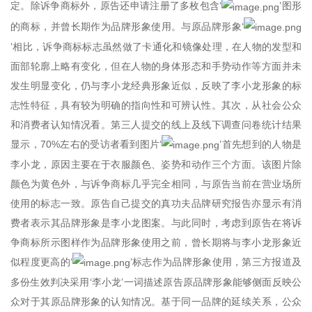
定。除诉争商标外，原告还申请注册了多枚包含‘
’图形
的商标，并曾长期作为品牌形象使用。与原品牌形象‘
’相比，诉争商标标志虽然做了卡通化和镜像处理，在人物的发型和
面部轮廓上略有变化，但在人物的身体形态和手势动作等方面并未
发生明显变化，仍与李小龙经典形象近似，反映了李小龙形象的标
志性特征，具有较为明确的指向性和可辨认性。其次，从社会公众
和消费者认知情况看。第三人提交的线上及线下调查问卷统计结果
显示，70%左右的受访者看到图片‘
’首先想到的人物是
李小龙，原因主要在于衣服颜色、姿势和动作三个方面。该图片除
颜色为黄色外，与诉争商标几乎完全相同，与原告当前在营业场所
使用的标志一致。原告自己提交的真功夫品牌研究报告亦显示有消
费者表示其品牌形象是李小龙图案。与此同时，考虑到原告在将诉
争商标所示图样作为品牌形象使用之前，曾长期将与李小龙形象近
似程度更高的‘
’标志作为品牌形象使用，第三方报道及
多份生效判决采用‘李小龙’一词描述原告原品牌形象能够侧面反映公
众对于其原品牌形象的认知情况。基于同一品牌的延续关系，公众