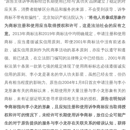
“原告主张诉争商标经过长期使用已经与‘真功夫’品牌建立了稳定的对
应关系，消费者能够区分商品和服务的来源，不会受到误导，诉争
商标不带有欺骗性”。北京知识产权法院认为：“
将他人肖像或形象作
为商标注册和使用应当取得授权和许可，这是法治社会的应有之
意。
2013年商标法和2019年商标法中均明确规定，申请注册和使用
商标，应当遵循诚实信用原则。即便2001年商标法中没有前述条
款，诚实信用原则作为民商事活动的基本原则，亦应予以遵守和遵
循。前已述及，在立法部门编写的法律释义中已经指出，2001年商
标法第十条第一款第七项的规定体现了使用商标标志必须遵循诚实
信用的原则。李小龙是著名的华人功夫影星，虽然已经去世，但仍
具有相当程度的影响力。原告自2004年1月8日首次申请注册与李小
龙形象有关的商标以来，长期使用并大量注册与李小龙形象有关的
商标，未有证据证明其曾寻求获得相关主体的授权。
原告在明知诉
争商标指向李小龙的形象，且应知注册和使用诉争商标应当取得授
权和许可的情况下，未经许可长期使用诉争商标，放任公众可能产
生的对于原告提供的服务与李小龙存在关联关系的错误认知，获得