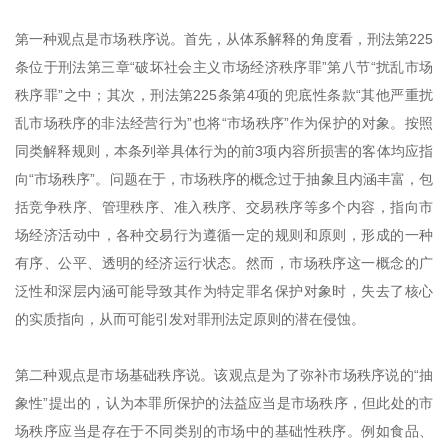
第一种观点是市场秩序说。首先，从体系解释的角度看，刑法第225
条位于刑法第三章“破坏社会主义市场经济秩序罪”第八节“扰乱市场
秩序罪”之中；其次，刑法第225条第4项的兜底性条款“其他严重扰
乱市场秩序的非法经营行为”也将“市场秩序”作为保护的对象。按照
同类解释规则，本条列举具体行为的前3项内容所损害的客体均应指
向“市场秩序”。问题在于，市场秩序的概念过于抽象且内涵丰富，包
括竞争秩序、管理秩序、准入秩序、交易秩序等多个内容，指向市
场经济活动中，各种交易行为遵循一定的规则和原则，形成的一种
有序、公平、透明的经济运行状态。然而，市场秩序这一概念的广
泛性和深层内涵可能导致其作为特定罪名保护对象时，失去了核心
的实质指向，从而可能引发对罪刑法定原则的潜在侵蚀。
第二种观点是市场基础秩序说。该观点是为了弥补市场秩序说的“抽
象性”提出的，认为本罪所保护的法益应当是市场秩序，但此处的市
场秩序应当是存在于不同类别的市场中的基础性秩序。例如食品、