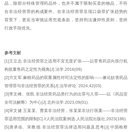
品，除部分特殊管理药品外，也并不属于限制买卖的物品，不符
合非法经营罪的构成要件。在非法经营罪呈现口袋罪扩张趋势的
背景下，更应当审慎运用兜底条款，坚持刑法谦抑性原则，坚持
行政手段优先。
参考文献
[1]王立志.非法经营罪之适用不宜无度扩张——以零售药店向医疗机
构批量售药之定性为视角[J].法学,2016(09).
[2]方文军.麻精药品的双重属性对司法定性的影响——兼论妨害药品
管理罪与非法经营罪的关系[J].法学评论. 2024,42(03).
[3]李文峰、张凯.非法经营药品类行为的出罪与入罪——以《药品安
全司法解释》为中心[J].北外法学.2023,09(01).
[4]宋文健.王某某、曹某非法经营，张某某非法行医案——非法经营
罪适用范围的限制[C].//人民法院案例选.人民法院出版社,2023(186).
[5]唐承佑、宋教德.非法经营罪法律适用问题及思考[J].中国检察