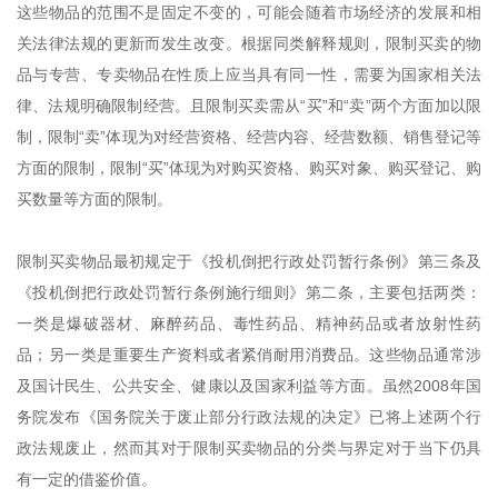
这些物品的范围不是固定不变的，可能会随着市场经济的发展和相
关法律法规的更新而发生改变。根据同类解释规则，限制买卖的物
品与专营、专卖物品在性质上应当具有同一性，需要为国家相关法
律、法规明确限制经营。且限制买卖需从“买”和“卖”两个方面加以限
制，限制“卖”体现为对经营资格、经营内容、经营数额、销售登记等
方面的限制，限制“买”体现为对购买资格、购买对象、购买登记、购
买数量等方面的限制。
限制买卖物品最初规定于《投机倒把行政处罚暂行条例》第三条及
《投机倒把行政处罚暂行条例施行细则》第二条，主要包括两类：
一类是爆破器材、麻醉药品、毒性药品、精神药品或者放射性药
品；另一类是重要生产资料或者紧俏耐用消费品。这些物品通常涉
及国计民生、公共安全、健康以及国家利益等方面。虽然2008年国
务院发布《国务院关于废止部分行政法规的决定》已将上述两个行
政法规废止，然而其对于限制买卖物品的分类与界定对于当下仍具
有一定的借鉴价值。