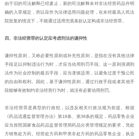
由于旧的司法解释已经废止，新的司法解释未对非法经营药品作明
确的入罪规定，所以应作为法律适用问题处理，在未经最高人民法
院批复的情况下，不能通过适用兜底条款认定构成非法经营罪。
四、非法经营罪的认定应考虑刑法的谦抑性
谦抑性原则，又称必要性原则或补充性原则，是指在没有其他法律
手段足以抑制违法行为时，才应当动用刑罚手段。这一原则强调刑
法作为社会控制的最后手段，应当谨慎适用，以避免过度干预公民
的自由和权利。因此，基于谦抑性原则，通过行政手段或者其他手
段能够有效制约非法经营行为时，就没有必要动用刑罚。
非法经营罪是典型的行政犯，以违反相关行政法规为前提。根据
《药品流通监督管理办法》第18条、第38条的规定，药品零售企业
应当按照国家食品药品监督管理局药品分类管理规定的要求，凭处
方销售处方药。经营处方药和甲类非处方药的药品零售企业，执业