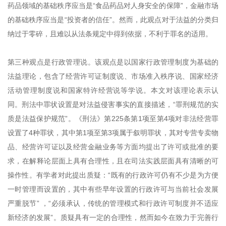
药品领域的基础秩序应当是“食品药品对人身安全的保障”，金融市场
的基础秩序应当是“投资者的信任”。然而，此观点对于法益的分类归
纳过于零碎，且难以从法条规定中得到依据，不利于罪名的适用。
第三种观点是行政管理说。该观点是以国家行政管理制度为基础的
法益理论，包含了经营许可证制度说、市场准入秩序说、国家经济
活动管理制度说和国家特许经营说等学说。本文对该理论表示认
同。刑法中罪状设置是对法益侵害事实的直接描述，“罪刑规范的实
质是法益保护规范”。《刑法》第225条第1项至第4项对非法经营罪
设置了4种罪状，其中第1项至第3项属于叙明罪状，其对专营专卖物
品、经营许可证以及经营金融业务等方面均提出了许可或批准的要
求，在解释论层面上具有合理性，且在司法实践层面具有清晰的可
操作性。有学者对此提出质疑：“既有的行政许可仍有不少是为方便
一时管理而设置的，其中有些早年设置的行政许可与当前社会发展
严重脱节” ，“必须承认，传统的管理模式和行政许可制度并不适应
新经济的发展”。质疑具有一定的合理性，然而如今在致力于完善行