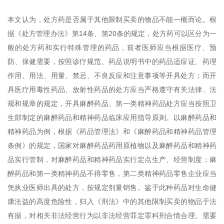
本文认为，处方药是否属于其他限制买卖的物品不能一概而论。根
据《处方管理办法》第14条、第20条的规定，处方药可以区分为一
般的处方药和实行特殊管理的药品，前者医师应当根据医疗、预
防、保健需要，按照诊疗规范、药品说明书中的药品适应证、药理
作用、用法、用量、禁忌、不良反应和注意事项等开具处方；而开
具医疗用毒性药品、放射性药品的处方应当严格遵守有关法律、法
规和规章的规定，开具麻醉药品、第一类精神药品处方应当按照卫
生部制定的麻醉药品和精神药品临床应用指导原则。以麻醉药品和
精神药品为例，根据《药品管理法》和《麻醉药品和精神药品管理
条例》的规定，国家对麻醉药品药用原植物以及麻醉药品和精神药
品实行管制，对麻醉药品和精神药品实行定点生产、经营制度；麻
醉药品和第一类精神药品不得零售，第二类精神药品零售企业应当
凭执业医师出具的处方，按规定剂量销售。鉴于此种药品对生命健
康法益的高度危险性，归入《刑法》中的其他限制买卖的物品于法
有据，对相关非法经营行为以非法经营罪定罪科刑合情合理。需要