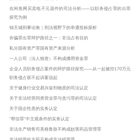
在闲鱼网买卖电子元器件的司法分析——以职务侵占罪的出罪
探究为例
锦天城刑事论衡｜刑法视野下的串通投标探析
诈骗罪出罪辩护路径之一：非法占有目的
私分国有资产罪国有资产来源分析
一人公司（法人独资）不构成挪用资金罪
企业人员职务侵占案件的辩护路径探究——从一起被控170万元
职务侵占获不起诉案说起
关于健身行业交易兴奋剂物质的司法认定
关于非法经营同类营业罪与贪污罪的司法认定
关于国企性质的实务认定
“帮信罪”中主观条件的实务认定
非法生产销售司美格鲁肽不构成妨害药品管理罪
非法经营处方药不构成非法经营罪