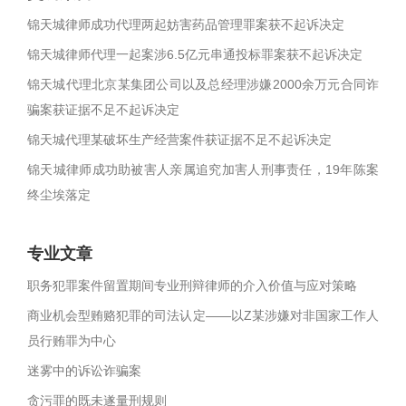
锦天城律师成功代理两起妨害药品管理罪案获不起诉决定
锦天城律师代理一起案涉6.5亿元串通投标罪案获不起诉决定
锦天城代理北京某集团公司以及总经理涉嫌2000余万元合同诈
骗案获证据不足不起诉决定
锦天城代理某破坏生产经营案件获证据不足不起诉决定
锦天城律师成功助被害人亲属追究加害人刑事责任，19年陈案
终尘埃落定
专业文章
职务犯罪案件留置期间专业刑辩律师的介入价值与应对策略
商业机会型贿赂犯罪的司法认定——以Z某涉嫌对非国家工作人
员行贿罪为中心
迷雾中的诉讼诈骗案
贪污罪的既未遂量刑规则