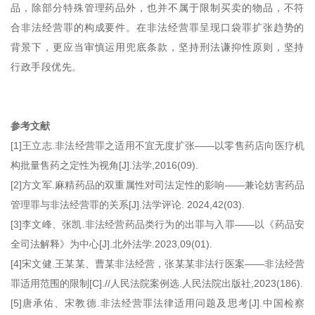
品，除部分特殊管理药品外，也并不属于限制买卖的物品，不符
合非法经营罪的构成要件。在非法经营罪呈现口袋罪扩张趋势的
背景下，更应当审慎运用兜底条款，坚持刑法谦抑性原则，坚持
行政手段优先。
参考文献
[1]王立志.非法经营罪之适用不宜无度扩张——以零售药店向医疗机
构批量售药之定性为视角[J].法学,2016(09).
[2]方文军.麻精药品的双重属性对司法定性的影响——兼论妨害药品
管理罪与非法经营罪的关系[J].法学评论. 2024,42(03).
[3]李文峰、张凯.非法经营药品类行为的出罪与入罪——以《药品安
全司法解释》为中心[J].北外法学.2023,09(01).
[4]宋文健.王某某、曹某非法经营，张某某非法行医案——非法经营
罪适用范围的限制[C].//人民法院案例选.人民法院出版社,2023(186).
[5]唐承佑、宋教德.非法经营罪法律适用问题及思考[J].中国检察