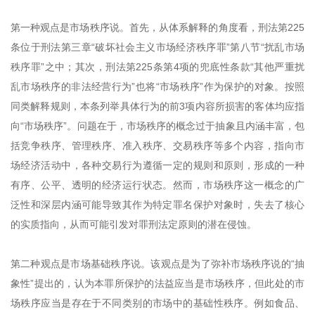
第一种观点是市场秩序说。首先，从体系解释的角度看，刑法第225
条位于刑法第三章“破坏社会主义市场经济秩序罪”第八节“扰乱市场
秩序罪”之中；其次，刑法第225条第4项的兜底性条款“其他严重扰
乱市场秩序的非法经营行为”也将“市场秩序”作为保护的对象。按照
同类解释规则，本条列举具体行为的前3项内容所损害的客体均应指
向“市场秩序”。问题在于，市场秩序的概念过于抽象且内涵丰富，包
括竞争秩序、管理秩序、准入秩序、交易秩序等多个内容，指向市
场经济活动中，各种交易行为遵循一定的规则和原则，形成的一种
有序、公平、透明的经济运行状态。然而，市场秩序这一概念的广
泛性和深层内涵可能导致其作为特定罪名保护对象时，失去了核心
的实质指向，从而可能引发对罪刑法定原则的潜在侵蚀。
第二种观点是市场基础秩序说。该观点是为了弥补市场秩序说的“抽
象性”提出的，认为本罪所保护的法益应当是市场秩序，但此处的市
场秩序应当是存在于不同类别的市场中的基础性秩序。例如食品、