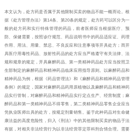
本文认为，处方药是否属于其他限制买卖的物品不能一概而论。根
据《处方管理办法》第14条、第20条的规定，处方药可以区分为一
般的处方药和实行特殊管理的药品，前者医师应当根据医疗、预
防、保健需要，按照诊疗规范、药品说明书中的药品适应证、药理
作用、用法、用量、禁忌、不良反应和注意事项等开具处方；而开
具医疗用毒性药品、放射性药品的处方应当严格遵守有关法律、法
规和规章的规定，开具麻醉药品、第一类精神药品处方应当按照卫
生部制定的麻醉药品和精神药品临床应用指导原则。以麻醉药品和
精神药品为例，根据《药品管理法》和《麻醉药品和精神药品管理
条例》的规定，国家对麻醉药品药用原植物以及麻醉药品和精神药
品实行管制，对麻醉药品和精神药品实行定点生产、经营制度；麻
醉药品和第一类精神药品不得零售，第二类精神药品零售企业应当
凭执业医师出具的处方，按规定剂量销售。鉴于此种药品对生命健
康法益的高度危险性，归入《刑法》中的其他限制买卖的物品于法
有据，对相关非法经营行为以非法经营罪定罪科刑合情合理。需要