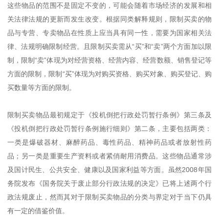
这些物品的范围不是固定不变的，可能会随着市场经济的发展和相
关法律法规的更新而发生改变。根据同类解释规则，限制买卖的物
品与专营、专卖物品在性质上应当具有同一性，需要为国家相关法
律、法规明确限制经营。且限制买卖需从“买”和“卖”两个方面加以限
制，限制“卖”体现为对经营资格、经营内容、经营数额、销售登记等
方面的限制，限制“买”体现为对购买资格、购买对象、购买登记、购
买数量等方面的限制。
限制买卖物品最初规定于《投机倒把行政处罚暂行条例》第三条及
《投机倒把行政处罚暂行条例施行细则》第二条，主要包括两类：
一类是爆破器材、麻醉药品、毒性药品、精神药品或者放射性药
品；另一类是重要生产资料或者紧俏耐用消费品。这些物品通常涉
及国计民生、公共安全、健康以及国家利益等方面。虽然2008年国
务院发布《国务院关于废止部分行政法规的决定》已将上述两个行
政法规废止，然而其对于限制买卖物品的分类与界定对于当下仍具
有一定的借鉴价值。