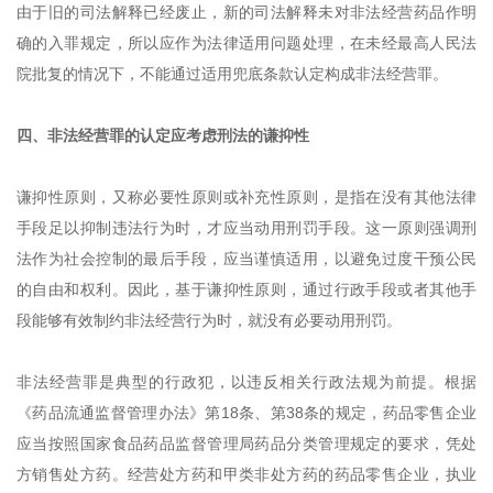
由于旧的司法解释已经废止，新的司法解释未对非法经营药品作明
确的入罪规定，所以应作为法律适用问题处理，在未经最高人民法
院批复的情况下，不能通过适用兜底条款认定构成非法经营罪。
四、非法经营罪的认定应考虑刑法的谦抑性
谦抑性原则，又称必要性原则或补充性原则，是指在没有其他法律
手段足以抑制违法行为时，才应当动用刑罚手段。这一原则强调刑
法作为社会控制的最后手段，应当谨慎适用，以避免过度干预公民
的自由和权利。因此，基于谦抑性原则，通过行政手段或者其他手
段能够有效制约非法经营行为时，就没有必要动用刑罚。
非法经营罪是典型的行政犯，以违反相关行政法规为前提。根据
《药品流通监督管理办法》第18条、第38条的规定，药品零售企业
应当按照国家食品药品监督管理局药品分类管理规定的要求，凭处
方销售处方药。经营处方药和甲类非处方药的药品零售企业，执业