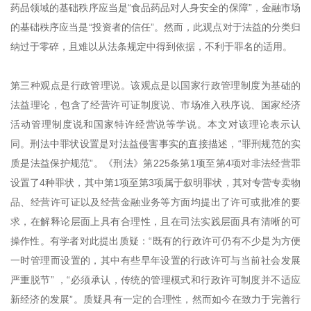
药品领域的基础秩序应当是“食品药品对人身安全的保障”，金融市场
的基础秩序应当是“投资者的信任”。然而，此观点对于法益的分类归
纳过于零碎，且难以从法条规定中得到依据，不利于罪名的适用。
第三种观点是行政管理说。该观点是以国家行政管理制度为基础的
法益理论，包含了经营许可证制度说、市场准入秩序说、国家经济
活动管理制度说和国家特许经营说等学说。本文对该理论表示认
同。刑法中罪状设置是对法益侵害事实的直接描述，“罪刑规范的实
质是法益保护规范”。《刑法》第225条第1项至第4项对非法经营罪
设置了4种罪状，其中第1项至第3项属于叙明罪状，其对专营专卖物
品、经营许可证以及经营金融业务等方面均提出了许可或批准的要
求，在解释论层面上具有合理性，且在司法实践层面具有清晰的可
操作性。有学者对此提出质疑：“既有的行政许可仍有不少是为方便
一时管理而设置的，其中有些早年设置的行政许可与当前社会发展
严重脱节” ，“必须承认，传统的管理模式和行政许可制度并不适应
新经济的发展”。质疑具有一定的合理性，然而如今在致力于完善行