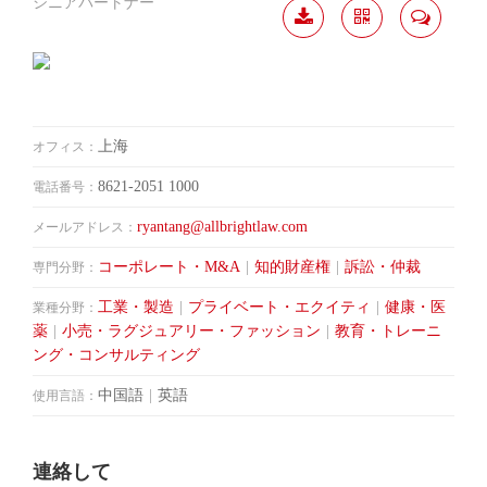
シニアパートナー
履歴
分か
連絡
ダウ
ち合
して
ンロ
う
ード
上海
オフィス：
8621-2051 1000
電話番号：
ryantang@allbrightlaw.com
メールアドレス：
コーポレート・M&A
|
知的財産権
|
訴訟・仲裁
専門分野：
工業・製造
|
プライベート・エクイティ
|
健康・医
業種分野：
薬
|
小売・ラグジュアリー・ファッション
|
教育・トレーニ
ング・コンサルティング
中国語
|
英語
使用言語：
連絡して