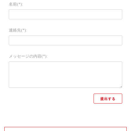
名前(*):
連絡先(*):
メッセージの内容(*):