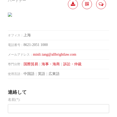
パートナー
履歴
分か
連絡
ダウ
ち合
して
ンロ
う
ード
上海
オフィス：
8621-2051 1000
電話番号：
minli.tang@allbrightlaw.com
メールアドレス：
国際貿易
|
海事・海商
|
訴訟・仲裁
専門分野：
中国語
|
英語
|
広東語
使用言語：
連絡して
名前(*):