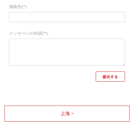
連絡先(*):
メッセージの内容(*):
上海 >