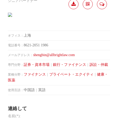
シニアパートナー
履歴
分か
連絡
ダウ
ち合
して
ンロ
う
ード
上海
オフィス：
8621-2051 1986
電話番号：
shengbin@allbrightlaw.com
メールアドレス：
証券・資本市場
|
銀行・ファイナンス
|
訴訟・仲裁
専門分野：
ファイナンス
|
プライベート・エクイティ
|
健康・
業種分野：
医薬
中国語
|
英語
使用言語：
連絡して
名前(*):