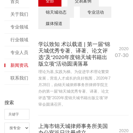
全部
交易案例
首页
锦天城动态
专业活动
关于我们
媒体报道
专业领域
行业领域
学以致知 术以载道 | 第一届“锦
2020
天城优秀专著、译著、论文评
专业人员
07-30
选”及“2020年度锦天城书籍出
版立项”活动圆满落幕
新闻资讯
理论为基,实践为梯。为促进学术理论繁荣
联系我们
发展，营造人才成长的良好氛围，2020年7
月28日，由锦天城律师事务所律师学院主
办的第一届“锦天城优秀专著、译著、论文
评选”暨“2020年度锦天城书籍出版立项”评
搜索
审会圆满召开。
上海市锦天城律师事务所美国
2020
办公室近日注册成立