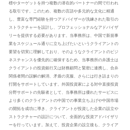
標やターゲットを持つ複数の潜在的パートナーの間で行われ
る取引です。このため、複数の言語や多元的な文化に精通
し、豊富な専門経験を持つアドバイザーが洗練された取引の
ストラクチャーを設計し、プロフェッショナルなアドバイザ
リーを提供する必要があります。当事務所は、中国で新規事
業をスケジュール通りに立ち上げたいというクライアントの
要望を切実に理解しており、そのようなクライアントのビジ
ネスチャンスを優先的に確保するため、当事務所の弁護士は
クライアントの投資銀行又は財務顧問と緊密に連携し、合弁
関係者間の誤解の解消、矛盾の克服、さらには行き詰まりの
打開をサポートしています。外国投資家による対中直接投資
分野サポートの先駆者として、当事務所は優れたサービスに
より多くのクライアントの中国での事業立ち上げや中国市場
の開拓を成功に導き、クライアントが投資した企業の設立や
ストラクチャーの設計について、全面的な投資アドバイザリ
ーを行っています。加えて、投資企業の設立後も、クライア