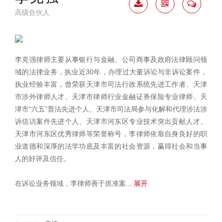
高级合伙人
下载
二维
联系
简历
码
我
李克强律师主要从事银行与金融、公司商事及政府法律顾问领
域的法律业务，执业近30年，办理过大量诉讼与非诉讼案件，
执业经验丰富，曾荣获天津市司法行政系统先进工作者、天津
市涉外律师人才、天津市律师行业金融证券保险专业律师、天
津市“六五”普法先进个人、天津市司法局参与化解和代理涉法涉
诉信访案件先进个人、天津市河东区专业技术突出贡献人才、
天津市河东区优秀律师等荣誉称号，李律师依靠自身良好的职
业道德和深厚的法学功底及丰富的社会资源，赢得社会和当事
人的好评及信任。
在诉讼业务领域，李律师善于抓准案
... 展开