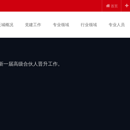
创新发展 | 锦天城
首页
上半年度高级合伙人晋
天城概况
党建工作
专业领域
行业领域
专业人员
度新一届高级合伙人晋升工作。