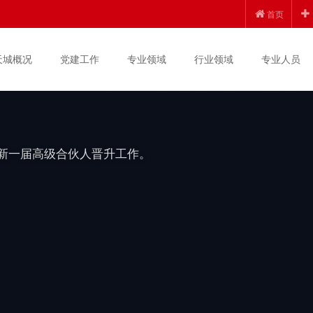
创新发展 | 锦天城
首页
上半年度高级合伙人晋
天城概况
党建工作
专业领域
行业领域
专业人员
度新一届高级合伙人晋升工作。