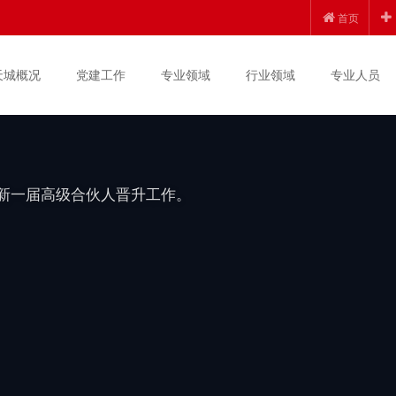
创新发展 | 锦天城
首页
上半年度高级合伙人晋
天城概况
党建工作
专业领域
行业领域
专业人员
度新一届高级合伙人晋升工作。