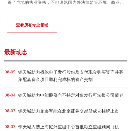
得了当地的执业资格，不但谙熟国内外法律监管环境、商业惯
例，而且精通英、日、法、德、俄、韩、西班牙和葡萄牙等多国
外语，在外商投资、跨境投资、境内外资本市场、跨不同司法辖
区合规以及争议解决等领域积累了丰富经验，获得了中外客户的
查看所有专业领域
高度评价。连续多年被《钱伯斯》、《法律500强》、《国际金
融法律评论》以及《亚洲法律杂志》重点推荐，并在《中国商业
律师事务所指南》中评价为是一家在外商直接投资和境外投资领
最新动态
域顶尖的综合性律师事务所。
08-05
锦天城助力概伦电子发行股份及支付现金购买资产并募
集配套资金项目顺利完成标的资产交割
08-04
锦天城助力申能股份向不特定对象发行可转换公司债券
08-03
锦天城助力龙鑫智能在北京证券交易所成功挂牌上市
08-03
锦天城入选上海庭外重组中心首批独立重组顾问（机