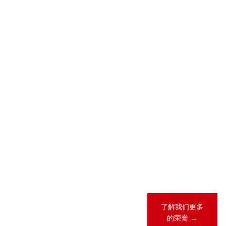
2026-05-28
2026-04-23
2026 年 “《商
锦天城28项业
法》卓越律所
务领域、31人
大奖”（China
次荣登
Business Law
LEGALBAND
Awards）榜
2026年度中
单
国客户指南
2026-02-12
锦天城13项业
务领域、26人
次荣登《钱伯
斯全球法律指
南2026》
了解我们更多
的荣誉 →