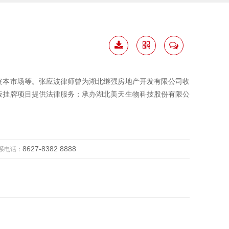
下载
二维
联系
简历
码
我
资本市场等。张应波律师曾为湖北继强房地产开发有限公司收
板挂牌项目提供法律服务；承办湖北美天生物科技股份有限公
8627-8382 8888
系电话：