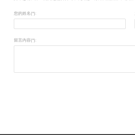
您的姓名(*):
留言内容(*):