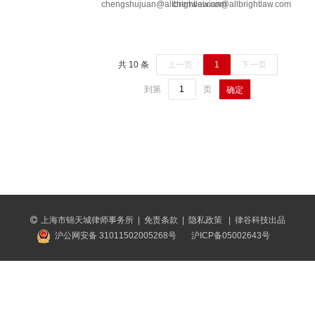
chengshujuan@allbrightlaw.com
chenweixian@allbrightlaw.com
共 10 条
上一页
1
下一页
到第
页
确定
上海市锦天城律师事务所
|
免责条款
|
隐私政策
|
律谷科技出品
沪公网安备 31011502005268号
沪ICP备05002643号