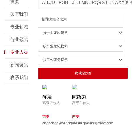
首页
A
B
C
D
E
F
G
H
I
J
K
L
M
N
O
P
Q
R
S
T
U
V
W
X
Y
Z
所
关于我们
专业领域
行业领域
专业人员
新闻资讯
联系我们
陈晨
陈黎力
高级合伙人
高级合伙人
西安
西安
chenchen@allbrightlaw.com
chenlili@allbrightlaw.com