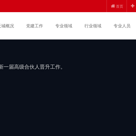
创新发展 | 锦天城
首页
上半年度高级合伙人晋
天城概况
党建工作
专业领域
行业领域
专业人员
度新一届高级合伙人晋升工作。