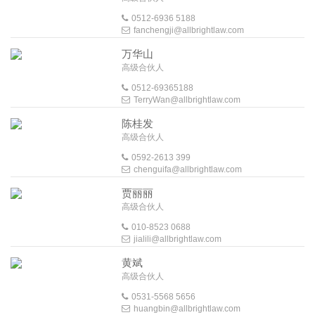
0512-6936 5188
fanchengji@allbrightlaw.com
万华山
高级合伙人
0512-69365188
TerryWan@allbrightlaw.com
陈桂发
高级合伙人
0592-2613 399
chenguifa@allbrightlaw.com
贾丽丽
高级合伙人
010-8523 0688
jialili@allbrightlaw.com
黄斌
高级合伙人
0531-5568 5656
huangbin@allbrightlaw.com