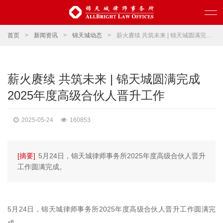
首页
>
新闻资讯
>
锦天城动态
>
薪火赓续 共筑未来 | 锦天城圆满完成2025年度高级合伙人晋升工作
薪火赓续 共筑未来 | 锦天城圆满完成
2025年度高级合伙人晋升工作
2025-05-24
160853
[摘要]
5月24日，锦天城律师事务所2025年度高级合伙人晋升
工作圆满完成。
5月24日，锦天城律师事务所2025年度高级合伙人晋升工作圆满完