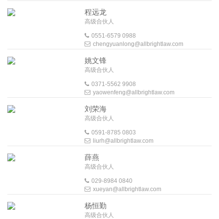
程远龙
高级合伙人
0551-6579 0988
chengyuanlong@allbrightlaw.com
姚文锋
高级合伙人
0371-5562 9908
yaowenfeng@allbrightlaw.com
刘荣海
高级合伙人
0591-8785 0803
liurh@allbrightlaw.com
薛燕
高级合伙人
029-8984 0840
xueyan@allbrightlaw.com
杨恒勤
高级合伙人