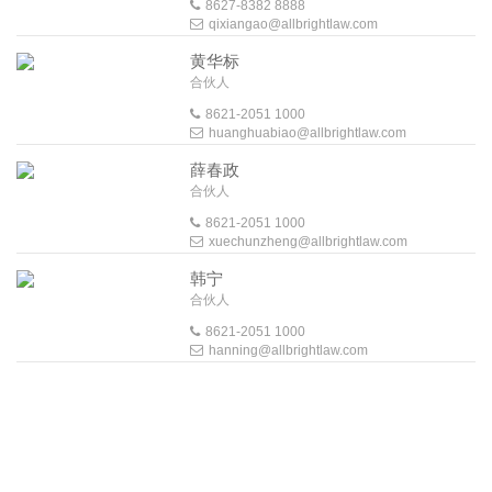
8627-8382 8888
qixiangao@allbrightlaw.com
黄华标
合伙人
8621-2051 1000
huanghuabiao@allbrightlaw.com
薛春政
合伙人
8621-2051 1000
xuechunzheng@allbrightlaw.com
韩宁
合伙人
8621-2051 1000
hanning@allbrightlaw.com