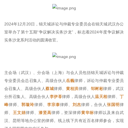
2024年12月20日，锦天城诉讼与仲裁专业委员会在锦天城武汉办公
室举办了第十五期“争议解决实务沙龙”，标志着2024年度争议解决
实务沙龙系列活动的圆满收官。
主会场（武汉）、分会场（上海）与会人员包括锦天城诉讼与仲裁
专业委员会总召集人、高级合伙人
岳巍
律师，诉讼与仲裁专业委员
会召集人、高级合伙人
蔡城
律师、
黄桂洪
律师、
邹树彬
律师，武汉
分所召集人、高级合伙人
李伊苓
律师，高级合伙人
温天相
律师、
丁
峰
律师、
郭璇玲
律师、
李宗泰
律师、
刘杰
律师，合伙人
张国明
律
师、
王文娟
律师、
漆贤高
律师，资深律师
黄华标
律师以及来自武
汉、昆明等地办公室的律师。线上线下共有近百名律师参会，实现