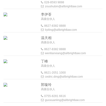
028-8593 9898
zoushubin@allbrightlaw.com
李伊苓
高级合伙人
8627-8382 8888
liyiling@allbrightlaw.com
温天相
高级合伙人
8627-8382 8888
wentianxiang@allbrightlaw.com
丁峰
高级合伙人
8621-2051 1000
cedric.ding@allbrightlaw.com
郭璇玲
高级合伙人
0755-8281 6616
guoxuanling@allbrightlaw.com