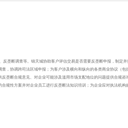
询、反垄断调查等。锦天城协助客户评估交易是否需要反垄断申报，制定并
调查，协调跨司法区域申报；为客户涉及横向和纵向的各类商业协议（包
供反垄断合规意见、对企业可能涉及滥用市场支配地位的问题提供合规咨
的合规性方案并对企业员工进行反垄断法知识培训；为企业应对执法机构