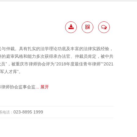
下载
二维
联系
简历
码
我
讼与仲裁。具有扎实的法学理论功底及丰富的法律实践经验，
好的庭审风格和能力多次获得承办法官、仲裁员肯定，被中共
”，被重庆市律师协会评为“2018年度最佳青年律师”“2021
军人才库”。
市律师协会监事会监
... 展开
023-8895 1999
系电话：