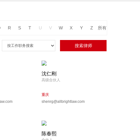
Q
R
S
T
U
V
W
X
Y
Z
所有
沈仁刚
高级合伙人
重庆
law.com
shenrg@allbrightlaw.com
陈春熙