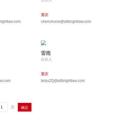
合伙人
重庆
ightlaw.com
chenchunxi@allbrightlaw.com
雷雨
合伙人
重庆
aw.com
leiyuZQ@allbrightlaw.com
页
确定