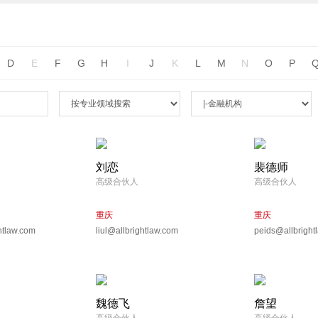
D
E
F
G
H
I
J
K
L
M
N
O
P
刘恋
裴德师
高级合伙人
高级合伙人
重庆
重庆
htlaw.com
liul@allbrightlaw.com
peids@allbright
魏德飞
詹望