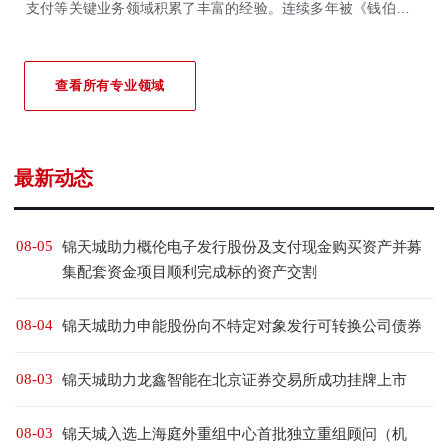
支付等关键业务领域积累了丰富的经验。连续多年被《钱伯斯全
球&大中华区法律指南》、《亚洲法律杂志》、《法律500强》等
国际权威法律评级机构重点推荐。
查看所有专业领域
最新动态
08-05
锦天城助力概伦电子发行股份及支付现金购买资产并募
集配套资金项目顺利完成标的资产交割
08-04
锦天城助力申能股份向不特定对象发行可转换公司债券
08-03
锦天城助力龙鑫智能在北京证券交易所成功挂牌上市
08-03
锦天城入选上海庭外重组中心首批独立重组顾问（机