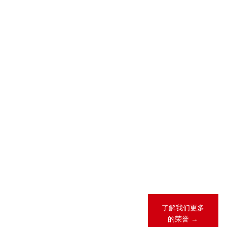
2026-05-28
2026-04-23
2026 年 “《商
锦天城28项业
法》卓越律所
务领域、31人
大奖”（China
次荣登
Business Law
LEGALBAND
Awards）榜
2026年度中
单
国客户指南
2026-02-12
锦天城13项业
务领域、26人
次荣登《钱伯
斯全球法律指
南2026》
了解我们更多
的荣誉 →