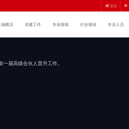
创新发展 | 锦天城
首页
上半年度高级合伙人晋
天城概况
党建工作
专业领域
行业领域
专业人员
度新一届高级合伙人晋升工作。