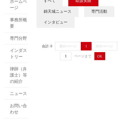
すべて
取扱実績
ホームペ
ージ
錦天城ニュース
専門活動
事務所概
インタビュー
要
専門分野
合計: 0
前のページ
1
次のページ
インダス
ページまで
トリー
OK
律師（弁
護士）等
の紹介
ニュース
お問い合
わせ