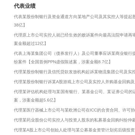
代表业绩
代表某股份制银行及资金通道方向某地产公司及其实控人等提起
38亿】
代理原上市公司实控人就已经生效的败诉案件向最高法院申请再
案金额超过12亿】
代表上海某集团公司（债券发行人）及公司董事应诉某商业银行提
纷案件【全国首例PPN虚假陈述案，涉案金额8.7亿】
代理某股份制银行及信托贷款发放机构起诉某物流集团公司及实
代理某股份制银行诉某A股游戏上市公司及实控人并购基金回购及
代理某评估机构处理与某国有银行、某基金公司、某证券公司的证
案，涉案金额超5.6亿】
代理某医疗器械上市公司与某欧洲公司在ICC的合资合同、许可
代理某药业股份公司实控人与投资人股东的私募基金回购纠纷仲裁
代理某A股上市公司创始人处理与某公募基金资管计划劣后级投资