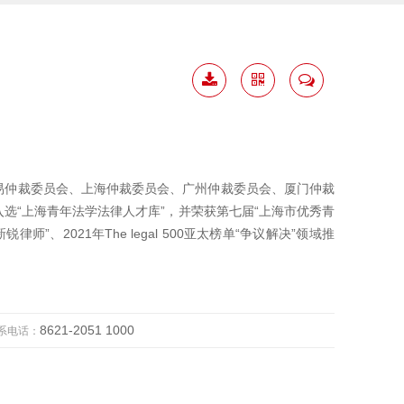
下载
二维
联系
简历
码
我
易仲裁委员会、上海仲裁委员会、广州仲裁委员会、厦门仲裁
选“上海青年法学法律人才库”，并荣获第七届“上海市优秀青
师”、2021年The legal 500亚太榜单“争议解决”领域推
8621-2051 1000
系电话：