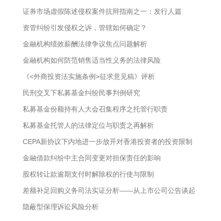
证券市场虚假陈述侵权案件抗辩指南之一：发行人篇
资管纠纷引发侵权之诉，管辖如何确定？
金融机构绩效薪酬法律争议焦点问题解析
金融机构如何防范销售适当性义务的法律风险
《<外商投资法实施条例>征求意见稿》评析
民刑交叉下私募基金纠纷民事判例研究
私募基金份额持有人大会召集程序之托管行职责
私募基金托管人的法律定位与职责之再解析
CEPA新协议下内地进一步放开对香港投资者的投资限制
金融借款纠纷中主合同变更对担保责任的影响
股权转让款逾期支付时解除权的行使与限制
差额补足回购义务司法实证分析——从上市公司公告谈起
隐蔽型保理诉讼风险分析