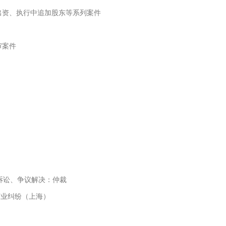
出资、执行中追加股东等系列案件
审案件
决：诉讼、争议解决：仲裁
”：商业纠纷（上海）