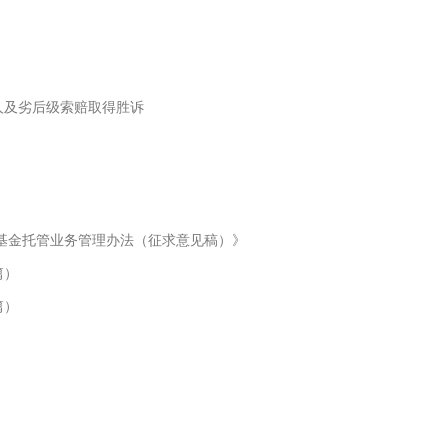
人及劣后级索赔取得胜诉
基金托管业务管理办法（征求意见稿）》
篇）
篇）