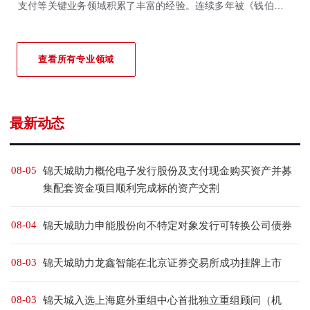
支付等关键业务领域积累了丰富的经验。连续多年被《钱伯斯全
球&大中华区法律指南》、《亚洲法律杂志》、《法律500强》等
国际权威法律评级机构重点推荐。
查看所有专业领域
最新动态
08-05
锦天城助力概伦电子发行股份及支付现金购买资产并募
集配套资金项目顺利完成标的资产交割
08-04
锦天城助力申能股份向不特定对象发行可转换公司债券
08-03
锦天城助力龙鑫智能在北京证券交易所成功挂牌上市
08-03
锦天城入选上海庭外重组中心首批独立重组顾问（机