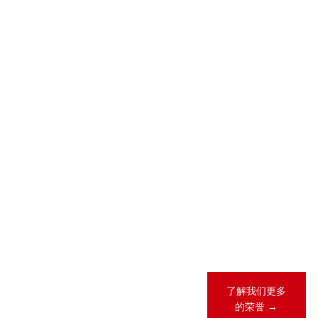
2026-05-28
2026-04-23
2026 年 “《商
锦天城28项业
法》卓越律所
务领域、31人
大奖”（China
次荣登
Business Law
LEGALBAND
Awards）榜
2026年度中
单
国客户指南
2026-02-12
锦天城13项业
务领域、26人
次荣登《钱伯
斯全球法律指
南2026》
了解我们更多
的荣誉 →