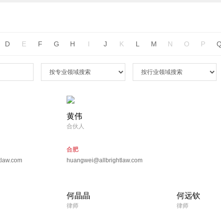
D
E
F
G
H
I
J
K
L
M
N
O
P
黄伟
合伙人
合肥
tlaw.com
huangwei@allbrightlaw.com
何晶晶
何远钦
律师
律师