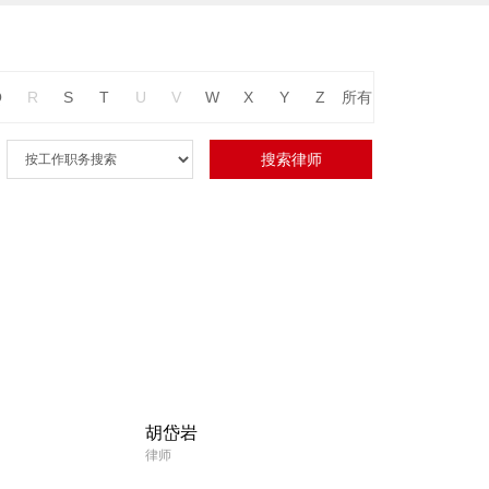
Q
R
S
T
U
V
W
X
Y
Z
所有
胡岱岩
律师