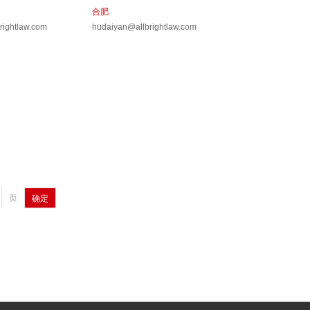
合肥
rightlaw.com
hudaiyan@allbrightlaw.com
页
确定