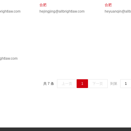
合肥
合肥
rightlaw.com
hejingjing@allbrightlaw.com
heyuanqin@allb
ghtlaw.com
共 7 条
上一页
1
下一页
到第