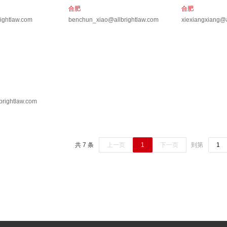
合肥
合肥
ightlaw.com
benchun_xiao@allbrightlaw.com
xiexiangxiang@a
brightlaw.com
共 7 条
上一页
1
下一页
到第