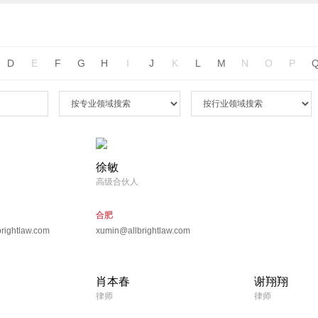
D
E
F
G
H
I
J
K
L
M
N
O
P
徐敏
高级合伙人
合肥
rightlaw.com
xumin@allbrightlaw.com
肖本春
谢翔翔
律师
律师