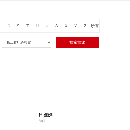
Q
R
S
T
U
V
W
X
Y
Z
所有
肖婉婷
律师