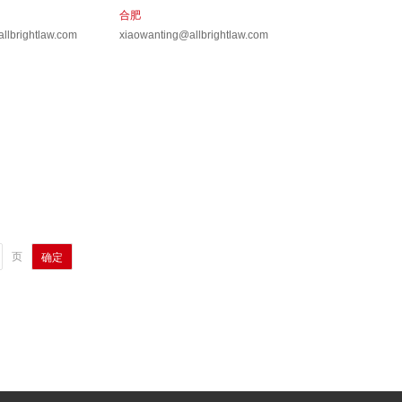
合肥
llbrightlaw.com
xiaowanting@allbrightlaw.com
页
确定