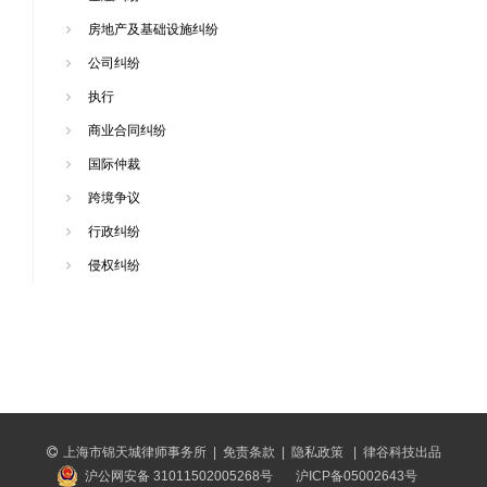
房地产及基础设施纠纷
公司纠纷
执行
商业合同纠纷
国际仲裁
跨境争议
行政纠纷
侵权纠纷
上海市锦天城律师事务所
|
免责条款
|
隐私政策
|
律谷科技出品
沪公网安备 31011502005268号
沪ICP备05002643号