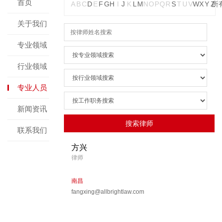
首页
A
B
C
D
E
F
G
H
I
J
K
L
M
N
O
P
Q
R
S
T
U
V
W
X
Y
Z
所
关于我们
专业领域
行业领域
专业人员
新闻资讯
联系我们
方兴
律师
南昌
fangxing@allbrightlaw.com