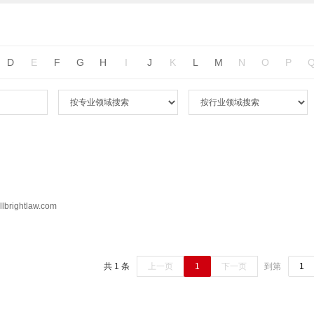
D
E
F
G
H
I
J
K
L
M
N
O
P
brightlaw.com
共 1 条
上一页
1
下一页
到第