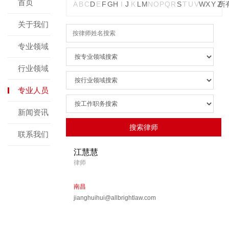
首页
A
B
C
D
E
F
G
H
I
J
K
L
M
N
O
P
Q
R
S
T
U
V
W
X
Y
Z
所
关于我们
专业领域
行业领域
专业人员
新闻资讯
联系我们
江慧慧
律师
南昌
jianghuihui@allbrightlaw.com