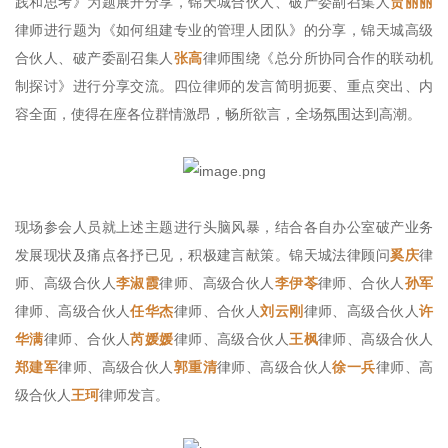
践和思考》为题展开分享，锦天城合伙人、破产委副召集人
贾丽丽
律师进行题为《如何组建专业的管理人团队》的分享，锦天城高级
合伙人、破产委副召集人
张高
律师围绕《总分所协同合作的联动机
制探讨》进行分享交流。四位律师的发言简明扼要、重点突出、内
容全面，使得在座各位群情激昂，畅所欲言，全场氛围达到高潮。
现场参会人员就上述主题进行头脑风暴，结合各自办公室破产业务
发展现状及痛点各抒已见，积极建言献策。锦天城法律顾问
奚庆
律
师、高级合伙人
李淑霞
律师、高级合伙人
李伊苓
律师、合伙人
孙军
律师、高级合伙人
任华杰
律师、合伙人
刘云刚
律师、高级合伙人
许
华满
律师、合伙人
芮媛媛
律师、高级合伙人
王枫
律师、高级合伙人
郑建军
律师、高级合伙人
郭重清
律师、高级合伙人
徐一兵
律师、高
级合伙人
王珂
律师发言。