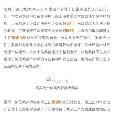
随后，锦天城2018-2023年度破产管理十佳案例颁奖仪式正式开
始，本次评选经申报征集程序，由上海交通大学凯原法学院特聘教
授、上海市法学会破产法研究会会长
韩长印
、南京财经大学法学院
副教授、江苏省破产法研究会副会长
何旺翔
、上海法治报新闻部副
主任
胡蝶飞
组成专家评审委员会，分别从案例完整性、案例专业
性、案例加分项及律师心得等方面进行全面考评，最终评选出破产
管理十佳案例，并为十佳案例进行了精彩点评。获奖案例不仅充分
展现了锦天城破产律师的专业精神和责任担当，更为破产委打造专
业品牌提供了强力支撑。
嘉宾为十佳案例获奖者颁奖
最后，锦天城律师事务所主任
顾功耘
作总结发言。顾主任对本次破
产管理十佳案例评选赋予了高度评价，并从三个方面建设性地提出