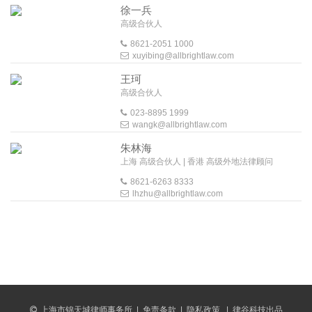
徐一兵
高级合伙人
8621-2051 1000
xuyibing@allbrightlaw.com
王珂
高级合伙人
023-8895 1999
wangk@allbrightlaw.com
朱林海
上海 高级合伙人 | 香港 高级外地法律顾问
8621-6263 8333
lhzhu@allbrightlaw.com
上海市锦天城律师事务所
|
免责条款
|
隐私政策
|
律谷科技出品