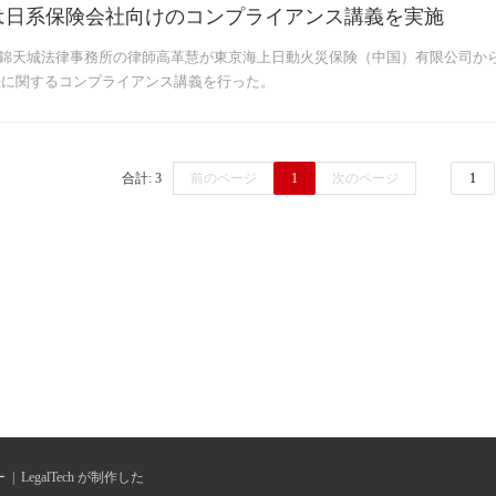
は日系保険会社向けのコンプライアンス講義を実施
0日、錦天城法律事務所の律師高革慧が東京海上日動火災保険（中国）有限公司
法に関するコンプライアンス講義を行った。
合計: 3
前のページ
1
次のページ
ー
|
LegalTech が制作した