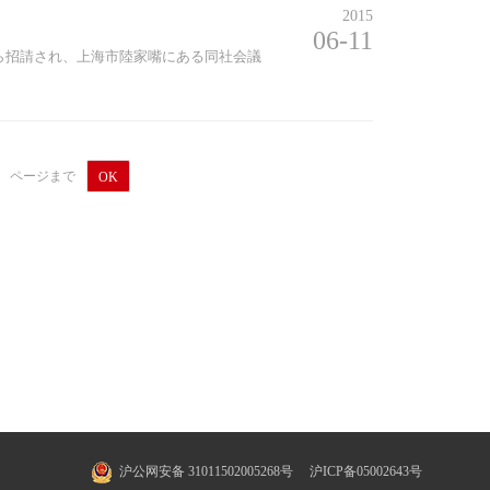
2015
06-11
から招請され、上海市陸家嘴にある同社会議
ページまで
OK
沪公网安备 31011502005268号
沪ICP备05002643号