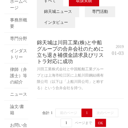
すべて
取扱実績
ホームペ
ージ
錦天城ニュース
専門活動
事務所概
インタビュー
要
専門分野
錦天城は川田工業(株)と中船
2019
グループの合弁会社のために
インダス
01-03
立ち退き補償金請求及びリス
トリー
トラ対応に成功
川田工業株式会社と中国船舶工業グルー
律師（弁
プとは上海市松江区に上船川田鋼結構有
護士）等
限公司（以下は「上船川田公司」と称す
の紹介
る）という合弁会社を持つ。
ニュース
論文/書
籍
合計: 1
前のページ
1
次のページ
ページまで
OK
お問い合