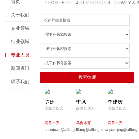
首页
A
B
C
D
E
F
G
H
I
J
K
L
M
N
O
P
Q
R
S
T
U
V
W
X
Y
Z
所
关于我们
专业领域
行业领域
专业人员
新闻资讯
联系我们
陈娟
李风
李建庆
高级合伙人
高级合伙人
高级合伙人
乌鲁木齐
乌鲁木齐
乌鲁木齐
chenjuan@allbrightlaw.com
lifeng@allbrightlaw.com
lijianqing@allbrig