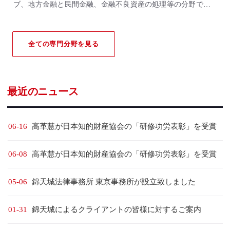
ブ、地方金融と民間金融、金融不良資産の処理等の分野で高く
評価されており、国内外の金融機関から広い認知と深い信頼を
得ています。当事務所の銀行・ファイナンス業務分野及び関連
するパートナー弁護士は、長年連続して「Chambers Global &
全ての専門分野を見る
Greater China Region Guide」、「Asialaw Profiles」、「ALB」、
「The Legal 500」などの国際権威ある法律事務所評価機関に重
点的に推薦されています。
最近のニュース
06-16
高革慧が日本知的財産協会の「研修功労表彰」を受賞
06-08
高革慧が日本知的財産協会の「研修功労表彰」を受賞
05-06
錦天城法律事務所 東京事務所が設立致しました
01-31
錦天城によるクライアントの皆様に対するご案内