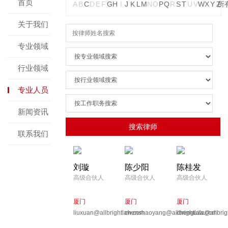
首页
A
B
C
D
E
F
G
H
I
J
K
L
M
N
O
P
Q
R
S
T
U
V
W
X
Y
Z
所
关于我们
专业领域
行业领域
专业人员
新闻资讯
联系我们
刘璇
陈少阳
陈桂发
高级合伙人
高级合伙人
高级合伙人
厦门
厦门
厦门
liuxuan@allbrightlaw.com
chenshaoyang@allbrightlaw.com
chenguifa@allbrig