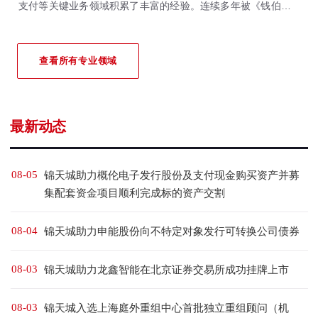
支付等关键业务领域积累了丰富的经验。连续多年被《钱伯斯全
球&大中华区法律指南》、《亚洲法律杂志》、《法律500强》等
国际权威法律评级机构重点推荐。
查看所有专业领域
最新动态
08-05
锦天城助力概伦电子发行股份及支付现金购买资产并募
集配套资金项目顺利完成标的资产交割
08-04
锦天城助力申能股份向不特定对象发行可转换公司债券
08-03
锦天城助力龙鑫智能在北京证券交易所成功挂牌上市
08-03
锦天城入选上海庭外重组中心首批独立重组顾问（机