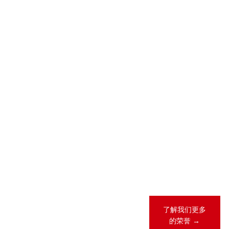
2026-05-28
2026-04-23
2026 年 “《商
锦天城28项业
法》卓越律所
务领域、31人
大奖”（China
次荣登
Business Law
LEGALBAND
Awards）榜
2026年度中
单
国客户指南
2026-02-12
锦天城13项业
务领域、26人
次荣登《钱伯
斯全球法律指
南2026》
了解我们更多
的荣誉 →