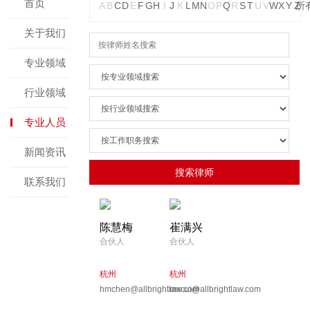
首页
A
B
C
D
E
F
G
H
I
J
K
L
M
N
O
P
Q
R
S
T
U
V
W
X
Y
Z
所
关于我们
专业领域
行业领域
专业人员
新闻资讯
联系我们
陈慧梅
崔满兴
合伙人
合伙人
杭州
杭州
hmchen@allbrightlaw.com
mxcui@allbrightlaw.com