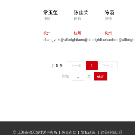
常玉玺
陈佳荣
陈霞
律师
律师
律师
杭州
杭州
杭州
changyuxi@allbrightlaw.com
jrchen@allbrightlaw.com
xia.chen@allbrigh
共 5 条
上一页
1
下一页
到第
页
确定
上海市锦天城律师事务所
|
免责条款
|
隐私政策
|
律谷科技出品